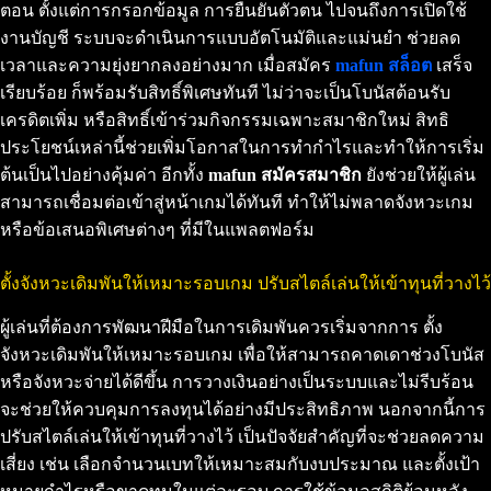
ตอน ตั้งแต่การกรอกข้อมูล การยืนยันตัวตน ไปจนถึงการเปิดใช้
งานบัญชี ระบบจะดำเนินการแบบอัตโนมัติและแม่นยำ ช่วยลด
เวลาและความยุ่งยากลงอย่างมาก เมื่อสมัคร
mafun สล็อต
เสร็จ
เรียบร้อย ก็พร้อมรับสิทธิ์พิเศษทันที ไม่ว่าจะเป็นโบนัสต้อนรับ
เครดิตเพิ่ม หรือสิทธิ์เข้าร่วมกิจกรรมเฉพาะสมาชิกใหม่ สิทธิ
ประโยชน์เหล่านี้ช่วยเพิ่มโอกาสในการทำกำไรและทำให้การเริ่ม
ต้นเป็นไปอย่างคุ้มค่า อีกทั้ง
mafun สมัครสมาชิก
ยังช่วยให้ผู้เล่น
สามารถเชื่อมต่อเข้าสู่หน้าเกมได้ทันที ทำให้ไม่พลาดจังหวะเกม
หรือข้อเสนอพิเศษต่างๆ ที่มีในแพลตฟอร์ม
ตั้งจังหวะเดิมพันให้เหมาะรอบเกม ปรับสไตล์เล่นให้เข้าทุนที่วางไว้
ผู้เล่นที่ต้องการพัฒนาฝีมือในการเดิมพันควรเริ่มจากการ ตั้ง
จังหวะเดิมพันให้เหมาะรอบเกม เพื่อให้สามารถคาดเดาช่วงโบนัส
หรือจังหวะจ่ายได้ดีขึ้น การวางเงินอย่างเป็นระบบและไม่รีบร้อน
จะช่วยให้ควบคุมการลงทุนได้อย่างมีประสิทธิภาพ นอกจากนี้การ
ปรับสไตล์เล่นให้เข้าทุนที่วางไว้ เป็นปัจจัยสำคัญที่จะช่วยลดความ
เสี่ยง เช่น เลือกจำนวนเบทให้เหมาะสมกับงบประมาณ และตั้งเป้า